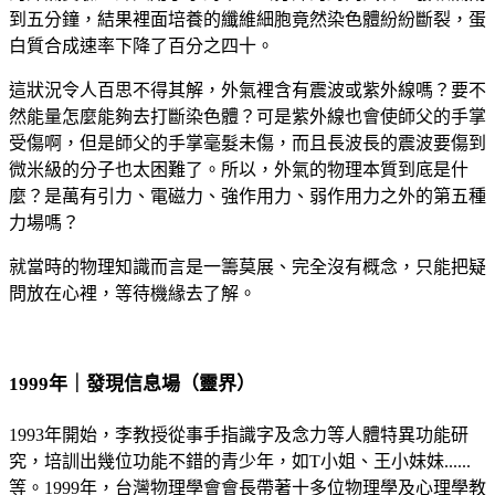
到五分鐘，結果裡面培養的纖維細胞竟然染色體紛紛斷裂，蛋
白質合成速率下降了百分之四十。
這狀況令人百思不得其解，外氣裡含有震波或紫外線嗎？要不
然能量怎麼能夠去打斷染色體？可是紫外線也會使師父的手掌
受傷啊，但是師父的手掌毫髮未傷，而且長波長的震波要傷到
微米級的分子也太困難了。所以，外氣的物理本質到底是什
麼？是萬有引力、電磁力、強作用力、弱作用力之外的第五種
力場嗎？
就當時的物理知識而言是一籌莫展、完全沒有概念，只能把疑
問放在心裡，等待機緣去了解。
1999年｜發現信息場（靈界）
1993年開始，李教授從事手指識字及念力等人體特異功能研
究，培訓出幾位功能不錯的青少年，如T小姐、王小妹妹......
等。1999年，台灣物理學會會長帶著十多位物理學及心理學教