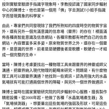
授到實驗室驗證手指識字現象時，李教授認識了國家同步輻射
中心的陳博士，他也是第一個用「佛」字去測試T小姐手指識
字而發現異象的科學家。
由此，專家們共同發現除了我們所熟知的四度時空的物質宇宙
外，還有另外一個充滿意識的信息場（靈界）的存在！裡面滿
佈各種高智能意識及信息網站，各種宗教都有祂們自己的信息
網站，內容豐富多采多姿。原來物質世界之外，還存在一個靈
界，是意識的世界，前者是是硬體後者是軟體，軟硬合一才組
成一個完整的生命。
當時，陳博士考慮要找出一種物理工具來跟靈界的神靈或師父
溝通，把靈界納入現代物理的範疇來研究。問題是，有什麼物
理工具可以跟靈界溝通？他找到一些資訊，認為用強大的水晶
氣場就有可能打通兩個世界的障礙，與另外一個世界做通訊。
陳博士當時在國家實驗研究院的同步輻射中心服務，擅長製作
精密設備。從2000年起，他做了各種「水晶氣場產生器」及
「氣場偵測器」，想要量出這些氣場的強弱及形狀，可是這些