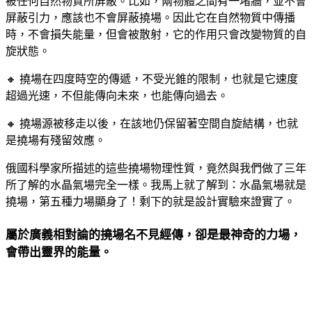
被任何自然物質所屏蔽。比如，兩物體之間有一堵牆，並不會
屏蔽引力，應該也不會屏蔽撓場。因此它在自然物質中傳播
時，不會損失能量，但會被散射，它的作用只會改變物質的自
旋狀態。
🔸 撓場在四度時空的傳遞，不受光錐的限制，也就是它速度
超過光速，不但能傳向未來，也能傳向過去。
🔸 撓場源被移走以後，在該地仍保留著空間自旋結構，也就
是撓場有殘留效應。
俄國科學家所描述的這些撓場物理性質，竟然與我們做了三年
所了解的水晶氣場完全一樣。我馬上就了解到：水晶氣場就是
撓場，第五種力場顯身了！剩下的就是設計實驗來證實了。
屬於廣義相對論的撓場名不見經傳，卻是最神奇的力場，
會帶出靈界的能量。