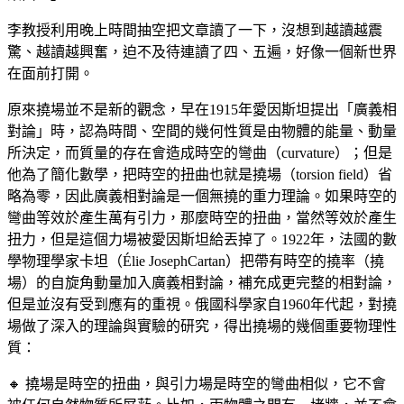
李教授利用晚上時間抽空把文章讀了一下，沒想到越讀越震
驚、越讀越興奮，迫不及待連讀了四、五遍，好像一個新世界
在面前打開。
原來撓場並不是新的觀念，早在1915年愛因斯坦提出「廣義相
對論」時，認為時間、空間的幾何性質是由物體的能量、動量
所決定，而質量的存在會造成時空的彎曲（curvature）；但是
他為了簡化數學，把時空的扭曲也就是撓場（torsion field）省
略為零，因此廣義相對論是一個無撓的重力理論。如果時空的
彎曲等效於產生萬有引力，那麼時空的扭曲，當然等效於產生
扭力，但是這個力場被愛因斯坦給丟掉了。1922年，法國的數
學物理學家卡坦（Élie JosephCartan）把帶有時空的撓率（撓
場）的自旋角動量加入廣義相對論，補充成更完整的相對論，
但是並沒有受到應有的重視。俄國科學家自1960年代起，對撓
場做了深入的理論與實驗的研究，得出撓場的幾個重要物理性
質：
🔸 撓場是時空的扭曲，與引力場是時空的彎曲相似，它不會