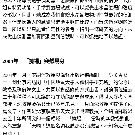
磁場、超導或電子偵測器，怎麼設計都量不到氣的信號。T小
姐有特異功能，手掌對氣場敏感，可以感覺出水晶氣場的強度
及形狀，因此，她成為我們實驗水晶氣場物理性質最好的偵測
器。但是因為人的感覺只能憑主觀的比較，而無法做客觀的定
量，所以結果只能當作定性的參考，指出一條研究的方向，未
來做出偵測器能實際測量到信號時，可以迅速地予以驗證。
2004年｜「撓場」突然現身
2004年一月，李嗣涔教授與漢聲出版社總編輯——吳美雲女
士，到北京去訪問「中國地質大學人體科學研究所」的沈今川
教授及孫儲琳女士，共同以對話錄的方式出書，討論兩位過去
二十年種種不可思議的特異功能歷史與成果，供世人參考。李
教授、沈教授及孫女士已多年未見，一見面沈教授就提供了兩
篇文章，作者是北京航空航天大學江興流教授，介紹前蘇聯過
去五十年所研究的一個領域──「撓場」。當時的李教授對此
大為震驚：「天啊！這個名詞我聽都沒有聽過，不知道是什麼
東西。」