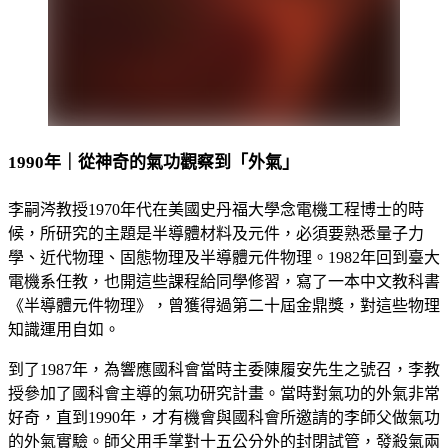
1990年｜從神奇的氣功觀察到「外氣」
李嗣涔教授1970年代在美國史丹福大學念電機工程博士的時
候，所研究的主題是半導體材料及元件，必須要熟悉量子力
學、近代物理、固態物理及半導體元件物理。1982年回到臺大
電機系任教，也開這些課程給同學修習，寫了一本中文教科書
《半導體元件物理》，曾獲得過第二十屆金鼎獎，對這些物理
知識運用自如。
到了1987年，為響應國科會當時主委陳履安先生之號召，李教
授參加了國科會主導的氣功研究計畫。當時對氣功的外氣非常
好奇，直到1990年，才有機會與國科會所邀請的李師父做氣功
的外氣實驗。師父用手掌對十五公分外的封閉試管，發殺氣兩